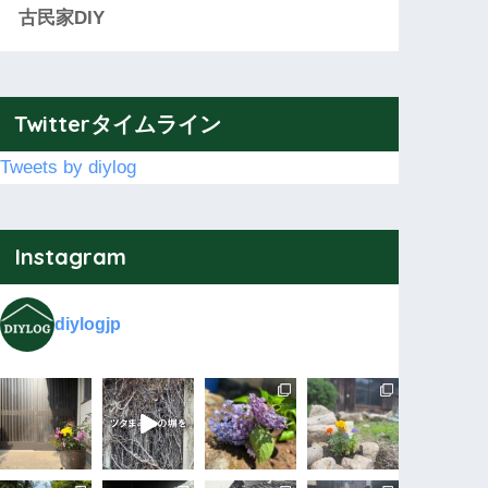
古民家DIY
Twitterタイムライン
Tweets by diylog
Instagram
diylogjp