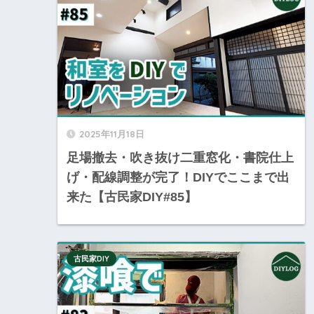
2025年11月18日
足場撤去・吹き抜け二重窓化・書院仕上
げ・配線調整が完了！DIYでここまで出
来た【古民家DIY#85】
古民家DIY