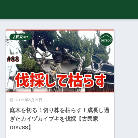
古民家DIY
2026年3月21日
庭木を切る！切り株を枯らす！成長し過
ぎたカイヅカイブキを伐採【古民家
DIY#88】