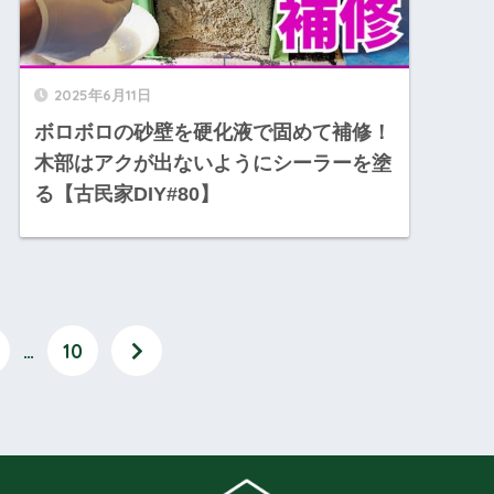
2025年6月11日
ボロボロの砂壁を硬化液で固めて補修！
木部はアクが出ないようにシーラーを塗
る【古民家DIY#80】
…
10