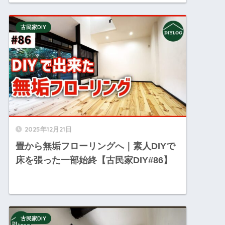
古民家DIY
2025年12月21日
畳から無垢フローリングへ｜素人DIYで
床を張った一部始終【古民家DIY#86】
古民家DIY