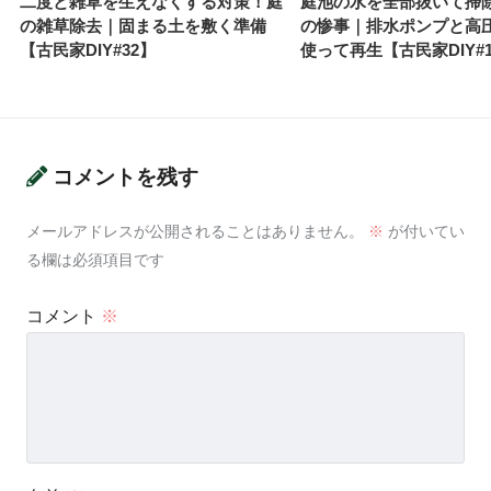
二度と雑草を生えなくする対策！庭
庭池の水を全部抜いて掃
の雑草除去｜固まる土を敷く準備
の惨事｜排水ポンプと高
【古民家DIY#32】
使って再生【古民家DIY#
コメントを残す
メールアドレスが公開されることはありません。
※
が付いてい
る欄は必須項目です
コメント
※