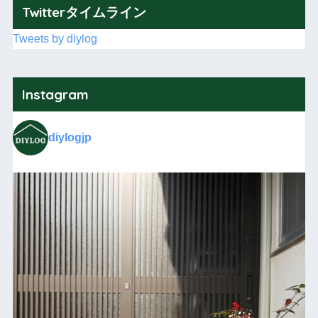
Twitterタイムライン
Tweets by diylog
Instagram
diylogjp